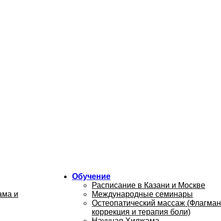
Обучение
Расписание в Казани и Москве
ама и
Международные семинары
Остеопатический массаж (Флагман
коррекция и терапия боли)
Научная Хиджама