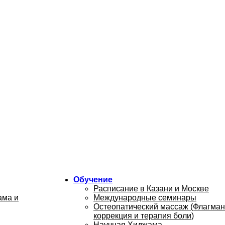
Обучение
Расписание в Казани и Москве
ама и
Международные семинары
Остеопатический массаж (Флагман
коррекция и терапия боли)
Научная Хиджама