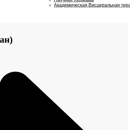
Академическая Висцеральная тер
ан)