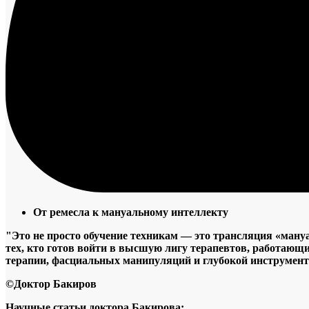
От ремесла к мануальному интеллекту
"Это не просто обучение техникам — это трансляция «ману
тех, кто готов войти в высшую лигу терапевтов, работающи
терапии, фасциальных манипуляций и глубокой инструмент
©Доктор Бакиров
Научные статьи доктора Бакирова: